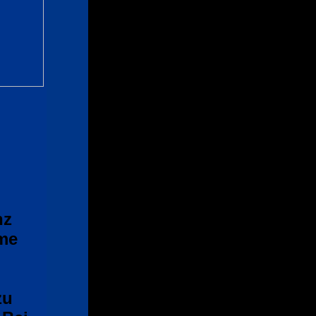
anz
me
zu