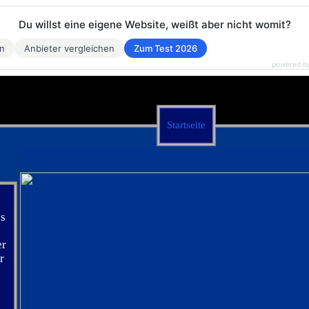
Du willst eine eigene Website, weißt aber nicht womit?
en
Anbieter vergleichen
Zum Test 2026
powered b
Startseite
s
er
r