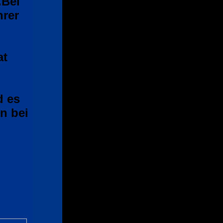
.Bei
hrer
at
d es
n bei